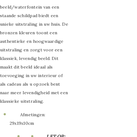
Strass Canvas
beeld/waterfontein van een
schilderijen
staande schildpad biedt een
unieke uitstraling in uw huis. De
Draad schilderijen
bronzen kleuren toont een
Gladde
authentieke en hoogwaardige
uitstraling en zorgt voor een
Paneelschilderijen
klassiek, levendig beeld. Dit
Reliëf
maakt dit beeld ideaal als
toevoeging in uw interieur of
Paneelschilderijen
als cadeau als u opzoek bent
Aluminium
naar meer levendigheid met een
schilderijen
klassieke uitstraling.
Dibond schilderijen
Afmetingen:
29x19x10cm
aluminium
LET OP;
WandKraft