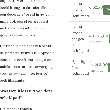
objecten. Met een bronzen
Glasschilderij
Beeld
52,50
€
beeld brengt u dus niet alleen
brons
incl. btw
maat 80x160cm
een decoratief beeld in uw tuin,
schildpad
maar ook een sfeer gepaard
Glasschilderij
Beeld
met kunst en cultuur én een
brons
maat 110x160cm
gespreksonderwerp.
1.216,00
€
jongen
incl. btw
Overige maten
met
Hiermee is een bronzen beeld
schildpad
de perfecte keuze als u opzoek
glas schilderijen
bent naar een kunstzinnige én
Spuitfiguur
Strass
213,00
€
unieke decoratieve toevoeging
brons
incl. btw
glasschilderijen
voor in uw tuin, interieur of
schildpad
bedrijfsruimte.
Ronde
Waarom kiest u voor deze
glasschilderijen
schildpad?
Canvas schilderijen
Dit model bronzen