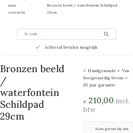
Bloempotten
naar
Bronzen beeld / waterfontein Schildpad
en
metaal maat
overzicht
29cm
Bloembakken
80x80cm
Rotan
manden
3D metalen
Glaskunst
Achteraf betalen mogelijk
Uni
schilderijen
Metalen
100×100 cm
decoratie
Bronzen beeld
✓ Handgemaakt ✓ Van
3D metaal
Tuinstekers
/
hoogwaardig brons ✓
schilderijen
30 jaar garantie
Sfeerverlichting
waterfontein
60×120 cm
Vogeldrinkschalen
210,00
incl.
Schildpad
€
3D-schilderijen
btw
Windgongen
29cm
metaal 80×120 cm
Kunstplanten
Kom gerust bij ons
Zijden
3D schilderijen