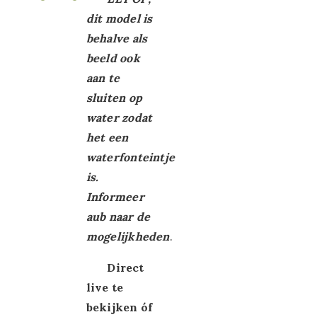
dit model is
schilderijen
behalve als
Meerluik
beeld ook
aan te
schilderijen
sluiten op
Schilderijen
water zodat
het een
OUTLET
waterfonteintje
is.
Informeer
aub naar de
mogelijkheden
.
Direct
live te
bekijken óf