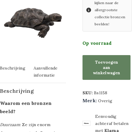
kijken naar de
boeketten
metaal maat
allergrootste
Overige
collectie bronzen
70x140cm
artikelen
beelden!
Overige maten 3D
ACTIE
kasten en
Op voorraad
schilderijen metaal
Tafels
Glasschilderijen
Sport
Toevoegen
decoratie
aan
Beschrijving
Aanvullende
Glasschilderijen
winkelwagen
informatie
met
Beschrijving
Ledverlichting
SKU:
Bs1158
Merk:
Overig
Waarom een bronzen
Glasschilderij
beeld?
maat 60x80cm
Eenvoudig
achteraf betalen
Duurzaam
: Ze zijn enorm
Glasschilderij
met
Klarna