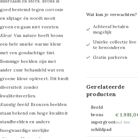
duurzaam en sterk. Brons is
maat 80x80cm
goed bestemd tegen corrosie
Wat kun je verwachten?
en slijtage én wordt nooit
Glasschilderij
Achteraf betalen
groen en gaan niet roesten.
maat 100x100cm
mogelijk
Kleur
: Van nature heeft brons
Unieke collectie live
een hele unieke warme kleur
Glasschilderij
te bewonderen
met een goudachtige tint.
maat 70x110cm
Gratis parkeren
Sommige beelden zijn met
Glasschilderij
ander zuur behandeld wat een
groene kleur oplevert. Dit biedt
maat 50x120cm
Gerelateerde
diversiteit zonder
producten
Glasschilderij
kwaliteitsverlies.
Kunstig beeld
: Bronzen beelden
maat 80x120cm
Beeld
staan bekend om hoge kwaliteit
1.981,0
brons
€
Glasschilderij
standbeelden en andere
supergroot
incl. btw
schildpad
hoogwaardige sierlijke
maat 60x160cm