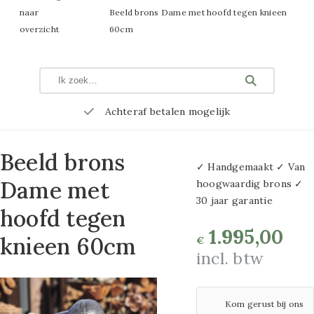
Bloempotten
naar
Beeld brons Dame met hoofd tegen knieen
en
metaal maat
overzicht
60cm
Bloembakken
80x80cm
Rotan
manden
3D metalen
Glaskunst
Achteraf betalen mogelijk
Uni
schilderijen
Metalen
100×100 cm
decoratie
Beeld brons
✓ Handgemaakt ✓ Van
3D metaal
Tuinstekers
Dame met
hoogwaardig brons ✓
schilderijen
30 jaar garantie
Sfeerverlichting
hoofd tegen
60×120 cm
Vogeldrinkschalen
1.995,00
knieen 60cm
€
3D-schilderijen
incl. btw
Windgongen
metaal 80×120 cm
Kunstplanten
Kom gerust bij ons
Zijden
3D schilderijen