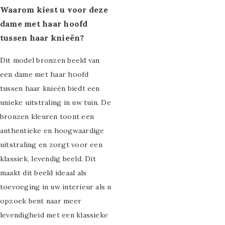
Strass Canvas
Waarom kiest u voor deze
dame met haar hoofd
schilderijen
tussen haar knieën?
Draad schilderijen
Dit model bronzen beeld van
Gladde
een dame met haar hoofd
Paneelschilderijen
tussen haar knieën biedt een
unieke uitstraling in uw tuin. De
Reliëf
bronzen kleuren toont een
Paneelschilderijen
authentieke en hoogwaardige
Aluminium
uitstraling en zorgt voor een
klassiek, levendig beeld. Dit
schilderijen
maakt dit beeld ideaal als
Dibond schilderijen
toevoeging in uw interieur als u
opzoek bent naar meer
aluminium
levendigheid met een klassieke
WandKraft