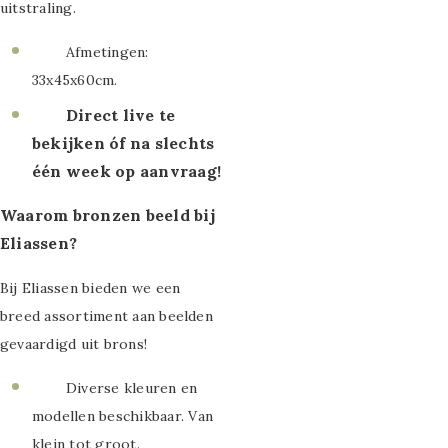
uitstraling.
schilderijen
Afmetingen:
Meerluik
33x45x60cm.
Direct live te
schilderijen
bekijken óf na slechts
Schilderijen
één week op aanvraag!
OUTLET
Waarom bronzen beeld bij
Eliassen?
Bij Eliassen bieden we een
breed assortiment aan beelden
gevaardigd uit brons!
Diverse kleuren en
modellen beschikbaar. Van
klein tot groot.