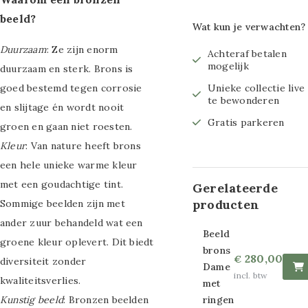
maat 80x80cm
beeld?
Wat kun je verwachten?
Glasschilderij
Duurzaam
: Ze zijn enorm
Achteraf betalen
mogelijk
duurzaam en sterk. Brons is
maat 100x100cm
goed bestemd tegen corrosie
Unieke collectie live
Glasschilderij
te bewonderen
en slijtage én wordt nooit
Gratis parkeren
maat 70x110cm
groen en gaan niet roesten.
Kleur
: Van nature heeft brons
Glasschilderij
een hele unieke warme kleur
maat 50x120cm
met een goudachtige tint.
Gerelateerde
producten
Sommige beelden zijn met
Glasschilderij
ander zuur behandeld wat een
Beeld
maat 80x120cm
groene kleur oplevert. Dit biedt
brons
280,00
€
diversiteit zonder
Glasschilderij
Dame
incl. btw
kwaliteitsverlies.
met
maat 60x160cm
Kunstig beeld
: Bronzen beelden
ringen