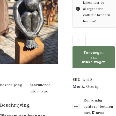
kijken naar de
boeketten
metaal maat
allergrootste
Overige
collectie bronzen
70x140cm
artikelen
beelden!
Overige maten 3D
ACTIE
kasten en
schilderijen metaal
Tafels
Glasschilderijen
Sport
Toevoegen
aan
decoratie
Glasschilderijen
winkelwagen
met
SKU:
lv420
Ledverlichting
Beschrijving
Aanvullende
Merk:
Overig
Glasschilderij
informatie
Eenvoudig
maat 60x80cm
Beschrijving
achteraf betalen
Glasschilderij
met
Klarna
Waarom een bronzen