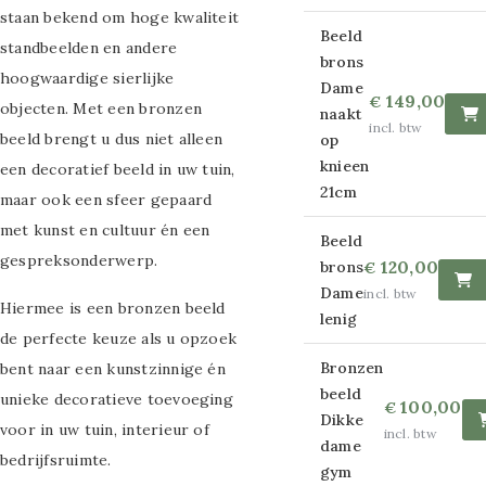
Glasschilderij
staan bekend om hoge kwaliteit
Beeld
standbeelden en andere
maat 80x160cm
brons
hoogwaardige sierlijke
Dame
149,00
€
Glasschilderij
objecten. Met een bronzen
naakt
incl. btw
beeld brengt u dus niet alleen
op
maat 110x160cm
knieen
een decoratief beeld in uw tuin,
Overige maten
21cm
maar ook een sfeer gepaard
met kunst en cultuur én een
glas schilderijen
Beeld
gespreksonderwerp.
120,00
brons
€
Strass
Dame
incl. btw
Hiermee is een bronzen beeld
lenig
glasschilderijen
de perfecte keuze als u opzoek
Ronde
Bronzen
bent naar een kunstzinnige én
beeld
unieke decoratieve toevoeging
100,00
€
glasschilderijen
Dikke
voor in uw tuin, interieur of
incl. btw
dame
Canvas schilderijen
bedrijfsruimte.
gym