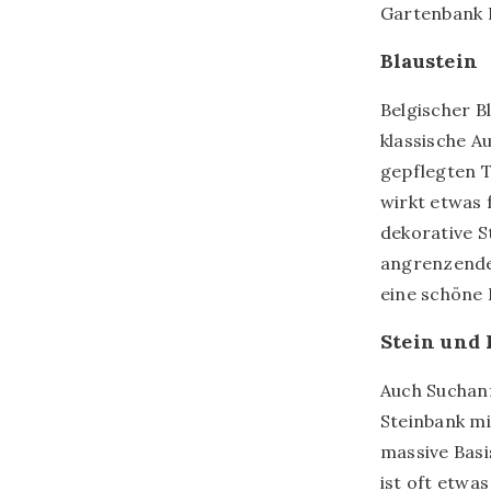
Gartenbank 
Blaustein
Belgischer Bl
klassische A
gepflegten 
wirkt etwas f
dekorative S
angrenzende 
eine schöne 
Stein und 
Auch Suchanf
Steinbank mi
massive Basi
ist oft etwa