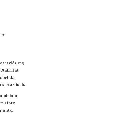
der
e Sitzlösung
Stabilität
öbel das
rs praktisch.
Aluminium
n Platz
r unter