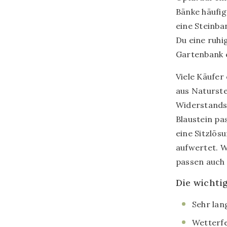
Bänke häufig
eine Steinba
Du eine ruhig
Gartenbank 
Viele Käufer
aus Naturste
Widerstandsf
Blaustein pa
eine Sitzlös
aufwertet. W
passen auch 
Die wichti
Sehr lan
Wetterfe