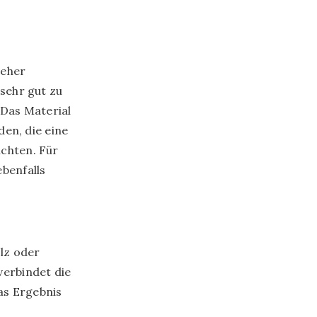
 eher
 sehr gut zu
Das Material
den, die eine
ichten. Für
benfalls
lz oder
verbindet die
as Ergebnis