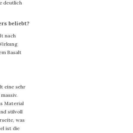
e deutlich
rs beliebt?
lt nach
 Wirkung
lem Basalt
lt eine sehr
 massiv.
s Material
d stilvoll
rseite, was
l ist die