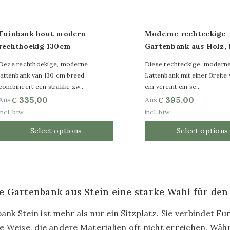
-Gemälde aus Aluminium
aft-Gemälde
Tuinbank hout modern
Moderne rechteckige
rechthoekig 130cm
Gartenbank aus Holz,
e mit mehreren Tafeln
Deze rechthoekige, moderne
Diese rechteckige, modern
de OUTLET
lattenbank van 130 cm breed
Lattenbank mit einer Breite
combineert een strakke zw…
cm vereint ein sc…
335,00
395,00
Aus
Aus
€
€
incl. btw
incl. btw
Select options
Select options
 Gartenbank aus Stein eine starke Wahl für den 
ank Stein ist mehr als nur ein Sitzplatz. Sie verbindet Fu
ne Weise, die andere Materialien oft nicht erreichen. Wäh