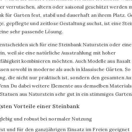
er verrutschen, altern oder saisonal geschützt werden 
nk für Garten fest, stabil und dauerhaft an ihrem Platz.
e, gepflegte und zeitlose Gestaltung suchst, ist eine Stei
eine sehr passende Lösung.
 entscheiden sich für eine Steinbank Naturstein oder ein
in, weil sie eine natürliche Ausstrahlung mit hoher
ähigkeit kombinieren möchten. Auch Modelle aus Basalt
ssen sowohl in moderne als auch in klassische Gärten. So
ung, die nicht nur praktisch ist, sondern den gesamten A
enn Du dabei weitere Elemente aus demselben Materialst
Statuen aus Naturstein sehr gut in ein stimmiges Garte
gsten Vorteile einer Steinbank
glebig und robust bei normaler Nutzung
st und für den ganzjährigen Einsatz im Freien geeignet