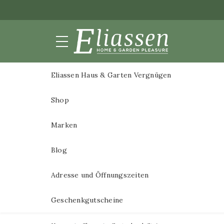
Gemä
Eliassen Haus & Garten Vergnügen
Gemälde
Wanddekoration
Shop
Alle G
Wasserspiele
3D Gem
Marken
Bilder
3D Ge
Blog
Bronzestatuen
3D-Ge
Sockel
Adresse und Öffnungszeiten
3D Ge
Gartenbänke
Geschenkgutscheine
3D Me
Blumentöpfe und Pflanzgefäße
3D Ge