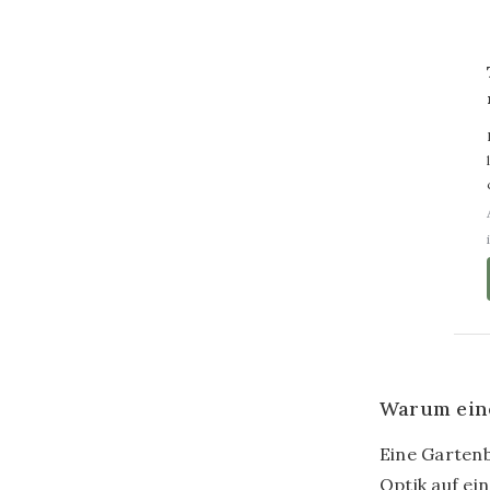
Dibond
WandKr
Gemäld
Gemäl
Warum eine
Eine Gartenb
Optik auf ei