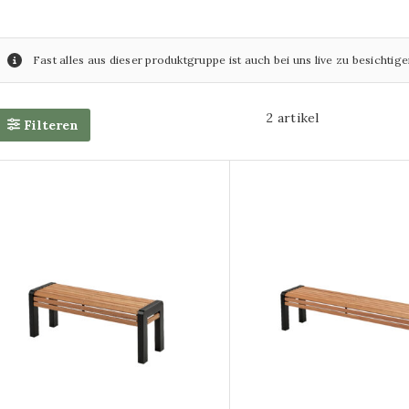
alerei im Format 80x160cm
Fast alles aus dieser produktgruppe ist auch bei uns live zu besichtige
alerei im Format 110x160cm
re Größen von Glasgemälden
2 artikel
Filteren
s-Glasgemälde
e Glasgemälde
e auf Leinwand
ss-Leinwandgemälde
emälde
 Paneelgemälde
 Paneelgemälde
e aus Aluminium