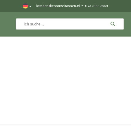
-
kundendienst@eliassen.nl
073 599 2869
lde
emälde
älde aus Metall
mälde aus Metall 60×60 cm
mälde aus Metall im Format 80x80cm
mälde aus Metall 100×100 cm
tallbilder 60×120 cm
mälde aus Metall 80×120 cm