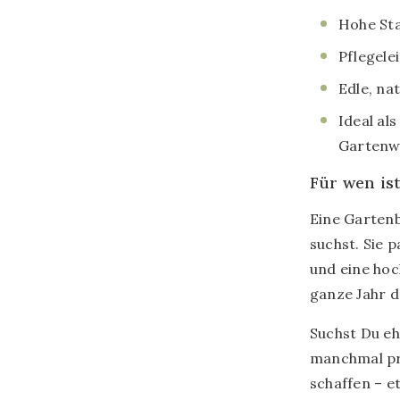
Hohe Sta
Pflegele
Edle, na
Ideal al
Garten
Für wen is
Eine Gartenb
suchst. Sie 
und eine hoc
ganze Jahr d
Suchst Du eh
manchmal pr
schaffen – e