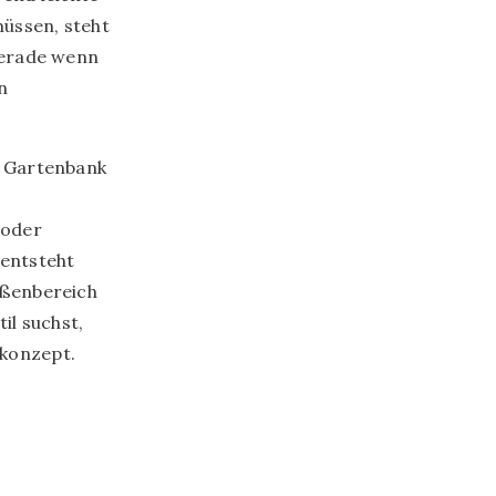
müssen, steht
 Gerade wenn
n
e Gartenbank
 oder
 entsteht
ußenbereich
il suchst,
nkonzept.