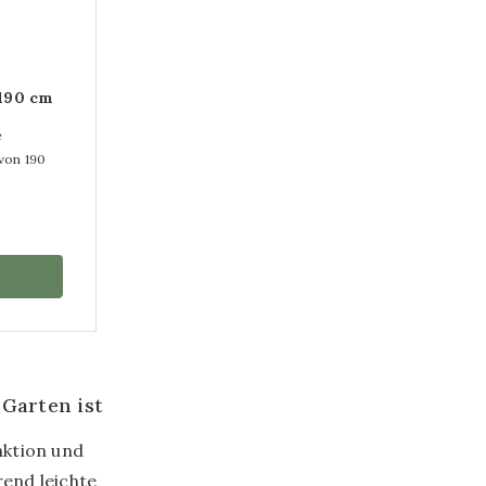
 190 cm
e
 von 190
Garten ist
nktion und
rend leichte