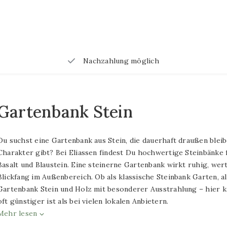
mälde aus Metall 70×140 cm
ge maten 3D schilderijen metaal
Nachzahlung möglich
lereien
alereien mit LED-Beleuchtung
alerei im Format 60x80cm
Gartenbank Stein
alerei im Format 80x80cm
Du suchst eine Gartenbank aus Stein, die dauerhaft draußen ble
alerei im Format 100x100cm
Charakter gibt? Bei Eliassen findest Du hochwertige Steinbänke 
gemälde im Format 70x110cm
Basalt und Blaustein. Eine steinerne Gartenbank wirkt ruhig, wert
Blickfang im Außenbereich. Ob als klassische Steinbank Garten, al
gemälde im Format 50x120cm
Gartenbank Stein und Holz mit besonderer Ausstrahlung – hier ka
oft günstiger ist als bei vielen lokalen Anbietern.
alerei im Format 80x120cm
Mehr lesen
alerei im Format 60x160cm