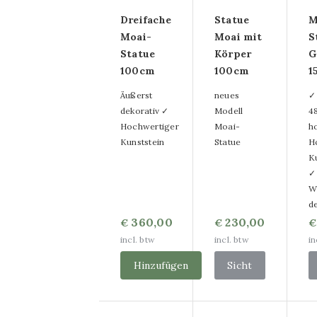
Glasgemälde im
Dreifache
Statue
M
Moai-
Moai mit
S
Format 50x120cm
Statue
Körper
G
100cm
100cm
1
Glasmalerei im
Äußerst
neues
✓
Format 80x120cm
dekorativ ✓
Modell
4
Hochwertiger
Moai-
h
Glasmalerei im
Kunststein
Statue
H
K
Format 60x160cm
✓
Glasmalerei im
W
de
Format 80x160cm
360,00
230,00
€
€
€
incl. btw
incl. btw
in
Glasmalerei im
Hinzufügen
Sicht
Format 110x160cm
Andere Größen