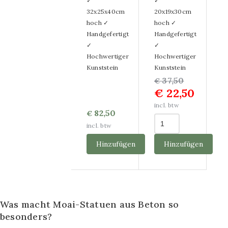
✓
✓
32x25x40cm
20x19x30cm
hoch ✓
hoch ✓
Handgefertigt
Handgefertigt
✓
✓
Hochwertiger
Hochwertiger
Kunststein
Kunststein
Ursprünglicher
Aktueller
37,50
€
€
22,50
Preis
Preis
war:
ist:
incl. btw
82,50
€
€ 37,50
€ 22,50.
incl. btw
Hinzufügen
Hinzufügen
Was macht Moai-Statuen aus Beton so
besonders?