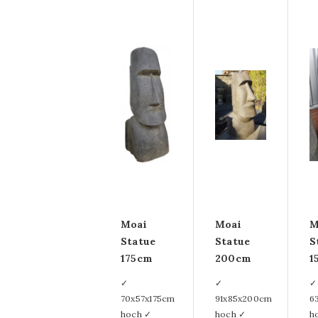
von Glasgemälden
Strass-
Glasgemälde
Runde Glasgemälde
Gemälde auf
Leinwand
Strass-
Leinwandgemälde
Moai
Moai
M
Drahtgemälde
Statue
Statue
S
175cm
200cm
1
Glatte
✓
✓
✓
Paneelgemälde
70x57x175cm
91x85x200cm
6
hoch ✓
hoch ✓
h