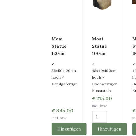
Moai
Moai
M
Statue
Statue
S
120cm
100cm
6
✓
✓
✓
56x50x120cm
48x40x100cm
4
hoch ✓
hoch ✓
h
Handgefertigt
Hochwertiger
H
Kunststein
K
215,00
€
incl. btw
345,00
€
€
incl. btw
in
Hinzufügen
Hinzufügen