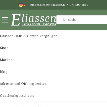
-
kundendienst@eliassen.nl
073 599 2869
Gemälde
Eliassen Haus & Garten Vergnügen
SCHLIESSEN
Gemälde
Wanddekoration
Shop
Alle Gemälde
Wasserspiele
3D Gemälde aus
Marken
Bilder
Metall
Blog
Bronzestatuen
3D Gemälde aus
Sockel
Adresse und Öffnungszeiten
Metall 60×60 cm
Gartenbänke
Geschenkgutscheine
3D-Gemälde aus
Blumentöpfe
Metall im Format