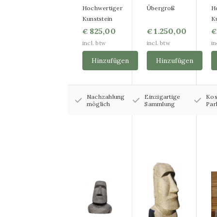
Relief
Hochwertiger
Übergroß
H
Kunststein
K
Paneelgemälde
825,00
1.250,00
€
€
€
Gemälde aus
incl. btw
incl. btw
in
Hinzufügen
Hinzufügen
Aluminium
Dibond-Gemälde aus
Nachzahlung
Einzigartige
Kos
Aluminium
möglich
Sammlung
Par
WandKraft-Gemälde
Gemälde mit
mehreren Tafeln
Gemälde OUTLET